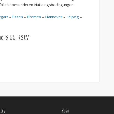
elfall die besonderen Nutzungsbedingungen.
tgart
–
Essen
–
Bremen
–
Hannover
–
Leipzig
–
nd § 55 RStV
try
Year