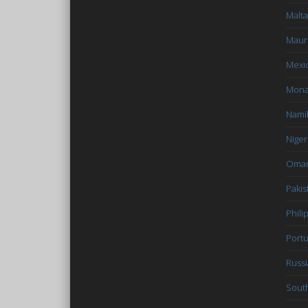
Malta
Mauri
Mexi
Mon
Nami
Niger
Oma
Pakis
Phili
Portu
Russi
South