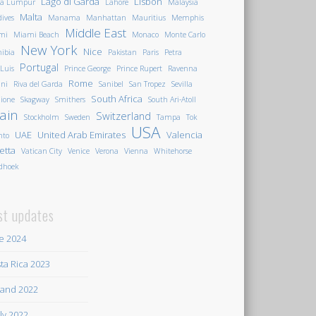
Lago di Garda
Lisbon
la Lumpur
Lahore
Malaysia
Malta
ives
Manama
Manhattan
Mauritius
Memphis
Middle East
mi
Miami Beach
Monaco
Monte Carlo
New York
Nice
ibia
Pakistan
Paris
Petra
Portugal
 Luis
Prince George
Prince Rupert
Ravenna
Rome
ini
Riva del Garda
Sanibel
San Tropez
Sevilla
South Africa
ione
Skagway
Smithers
South Ari-Atoll
ain
Switzerland
Stockholm
Sweden
Tampa
Tok
USA
UAE
United Arab Emirates
Valencia
nto
letta
Vatican City
Venice
Verona
Vienna
Whitehorse
dhoek
st updates
e 2024
ta Rica 2023
land 2022
ily 2022