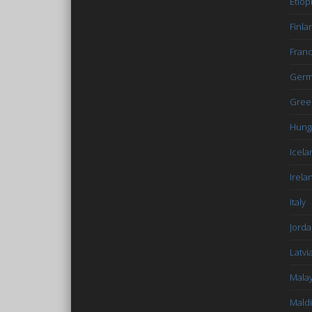
Etiop
Finla
Fran
Germ
Gree
Hung
Icela
Irela
Italy
Jord
Latvi
Malay
Mald