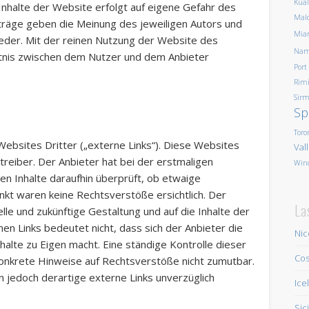
Kua
 Inhalte der Website erfolgt auf eigene Gefahr des
Mald
träge geben die Meinung des jeweiligen Autors und
Mia
eder. Mit der reinen Nutzung der Website des
Nam
ltnis zwischen dem Nutzer und dem Anbieter
Port
Rim
Sirm
Sp
Toro
ebsites Dritter („externe Links“). Diese Websites
Val
treiber. Der Anbieter hat bei der erstmaligen
Win
en Inhalte daraufhin überprüft, ob etwaige
kt waren keine Rechtsverstöße ersichtlich. Der
La
uelle und zukünftige Gestaltung und auf die Inhalte der
en Links bedeutet nicht, dass sich der Anbieter die
Nic
halte zu Eigen macht. Eine ständige Kontrolle dieser
Cos
 konkrete Hinweise auf Rechtsverstöße nicht zumutbar.
 jedoch derartige externe Links unverzüglich
Ice
Sic