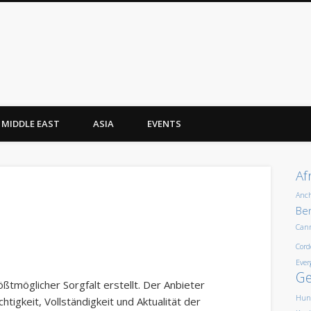
MIDDLE EAST
ASIA
EVENTS
Af
Anc
Ber
Can
Cord
Ever
G
ßtmöglicher Sorgfalt erstellt. Der Anbieter
Hun
tigkeit, Vollständigkeit und Aktualität der