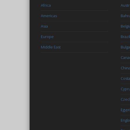
Africa
Austr
Americas
Bahr
Asia
Belg
Europe
Brazi
Middle East
Bulga
Cana
Chin
Costa
Cypr
Czec
Egypt
Engl