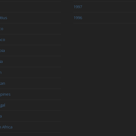
1997
tius
1996
co
aco
bia
ia
n
tan
ppines
gal
a
 Africa