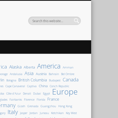
America
rica
Alaska
Alberta
Amman
Asia
Austria
horage
Andalusia
Bahrain
Bel Ombre
Canada
lin
British Columbia
Bologna
Budapest
China
nes
Cape Canaveral
Captiva
Conch Republic
Europe
oba
Côte d'Azur
Denali
Dubai
Egypt
France
glades
Fairbanks
Florence
Florida
ermany
Gizeh
Grenada
Guangzhou
Hong Kong
Italy
gary
Jasper
Jordan
Juneau
Ketchikan
Key West